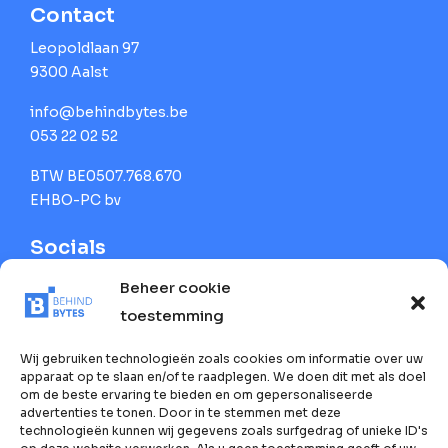
Contact
Leopoldlaan 97
9300 Aalst
info@behindbytes.be
053 22 02 52
BTW BE0507.768.670
EHBO-PC bv
Socials
Beheer cookie
toestemming
Wij gebruiken technologieën zoals cookies om informatie over uw
apparaat op te slaan en/of te raadplegen. We doen dit met als doel
om de beste ervaring te bieden en om gepersonaliseerde
advertenties te tonen. Door in te stemmen met deze
technologieën kunnen wij gegevens zoals surfgedrag of unieke ID's
Nieuwsbrief