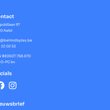
ntact
poldlaan 97
0 Aalst
o@behindbytes.be
 22 02 52
 BE0507.768.670
O-PC bv
cials
euwsbrief