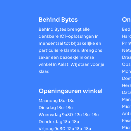
Behind Bytes
On
Behind Bytes brengt alle
Bedr
denkbare ICT-oplossingen in
Har
mensentaal tot bij zakelijke en
Prin
particuliere klanten. Breng ons
Net
zeker een bezoekje in onze
Dra
winkel in Aalst. Wij staan voor je
Ops
klaar.
Mon
Dom
Hers
Openingsuren winkel
Dat
Man
Maandag 13u-18u
Micr
Dinsdag 13u-18u
Anti
Woensdag 9u30-12u 13u-18u
Pas
Donderdag 13u-18u
Micr
Vrijdag 9u30-12u 13u-18u