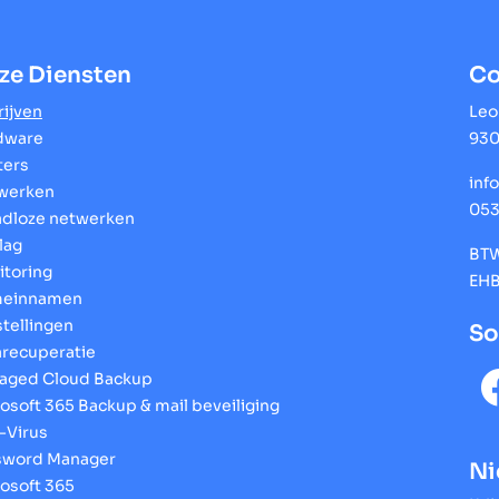
ze Diensten
Co
ijven
Leo
dware
930
ters
inf
werken
053
adloze netwerken
lag
BTW
itoring
EHB
einnamen
tellingen
So
arecuperatie
aged Cloud Backup
osoft 365 Backup & mail beveiliging
-Virus
sword Manager
Ni
osoft 365